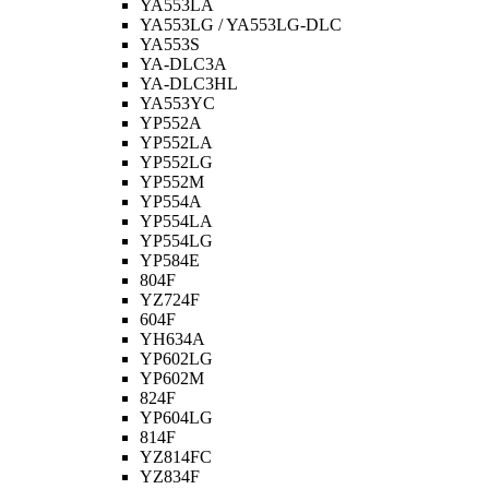
YA553LA
YA553LG / YA553LG-DLC
YA553S
YA-DLC3A
YA-DLC3HL
YA553YC
YP552A
YP552LA
YP552LG
YP552M
YP554A
YP554LA
YP554LG
YP584E
804F
YZ724F
604F
YH634A
YP602LG
YP602M
824F
YP604LG
814F
YZ814FC
YZ834F