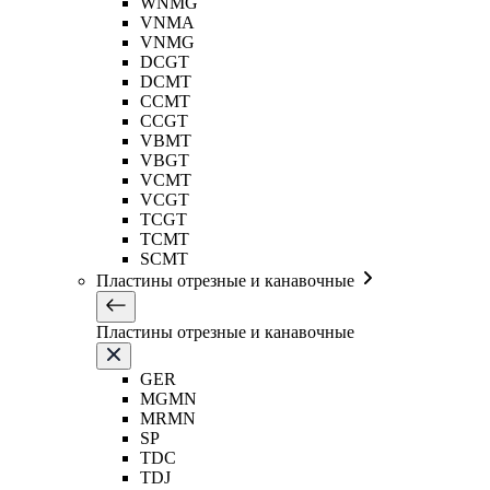
WNMG
VNMA
VNMG
DCGT
DCMT
CCMT
CCGT
VBMT
VBGT
VCMT
VCGT
TCGT
TCMT
SCMT
Пластины отрезные и канавочные
Пластины отрезные и канавочные
GER
MGMN
MRMN
SP
TDC
TDJ