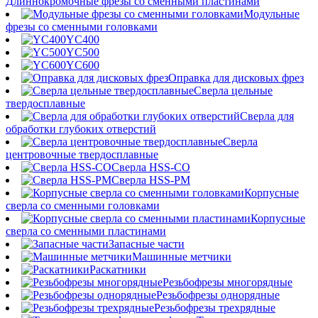
Длиннокромочные фрезы со сменными пластинами
Модульные
фрезы со сменными головками
YC400
YC500
YC600
Оправка для дисковых фрез
Сверла цельные
твердосплавные
Сверла для
обработки глубоких отверстий
Сверла
центровочные твердосплавные
Сверла HSS-CO
Сверла HSS-PM
Корпусные
сверла со сменными головками
Корпусные
сверла со сменными пластинами
Запасные части
Машинные метчики
Раскатники
Резьбофрезы многорядные
Резьбофрезы однорядные
Резьбофрезы трехрядные