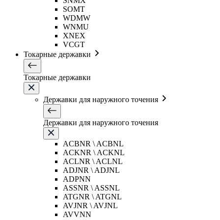
SNMX
SOMT
WDMW
WNMU
XNEX
VCGT
Токарные державки
Токарные державки
Державки для наружного точения
Державки для наружного точения
ACBNR \ ACBNL
ACKNR \ ACKNL
ACLNR \ ACLNL
ADJNR \ ADJNL
ADPNN
ASSNR \ ASSNL
ATGNR \ ATGNL
AVJNR \ AVJNL
AVVNN