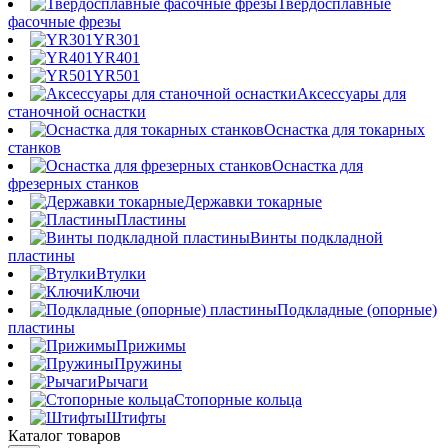
Твердосплавные
фасочные фрезы
YR301
YR401
YR501
Аксессуары для
станочной оснастки
Оснастка для токарных
станков
Оснастка для
фрезерных станков
Державки токарные
Пластины
Винты подкладной
пластины
Втулки
Ключи
Подкладные (опорные)
пластины
Прижимы
Пружины
Рычаги
Стопорные кольца
Штифты
Каталог товаров