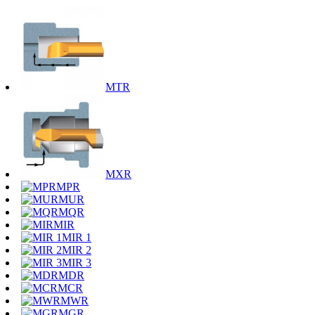
MTR
MXR
MPR
MUR
MQR
MIR
MIR 1
MIR 2
MIR 3
MDR
MCR
MWR
MGR