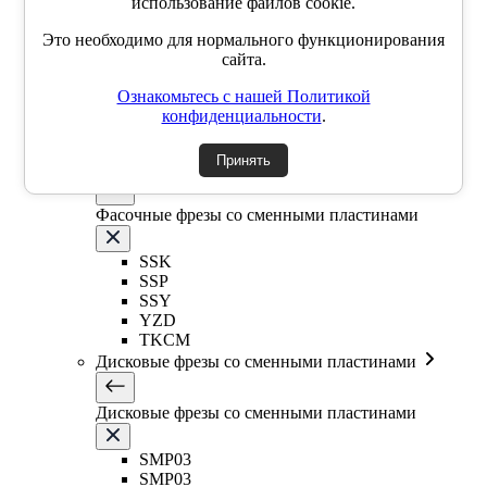
использование файлов cookie.
Фрезы со сменными круглыми пластинами
Это необходимо для нормального функционирования
сайта.
EMR5R
Ознакомьтесь с нашей Политикой
EMR5R
конфиденциальности
.
EMR6R
Т-образная фреза
Принять
Фасочные фрезы со сменными пластинами
Фасочные фрезы со сменными пластинами
SSK
SSP
SSY
YZD
TKCM
Дисковые фрезы со сменными пластинами
Дисковые фрезы со сменными пластинами
SMP03
SMP03