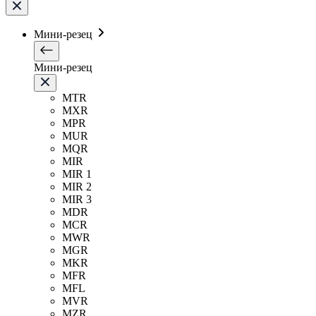
Мини-резец
Мини-резец
MTR
MXR
MPR
MUR
MQR
MIR
MIR 1
MIR 2
MIR 3
MDR
MCR
MWR
MGR
MKR
MFR
MFL
MVR
MZR