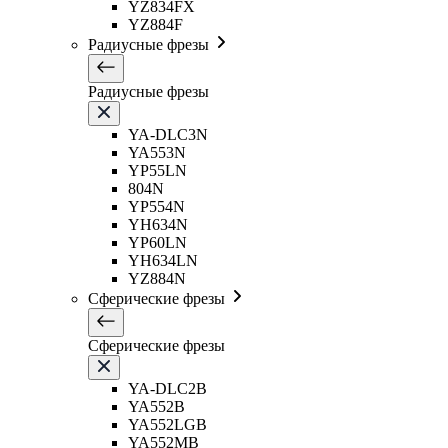
YZ834FX
YZ884F
Радиусные фрезы
Радиусные фрезы
YA-DLC3N
YA553N
YP55LN
804N
YP554N
YH634N
YP60LN
YH634LN
YZ884N
Сферические фрезы
Сферические фрезы
YA-DLC2B
YA552B
YA552LGB
YA552MB