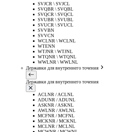
SVJCR \ SVJCL
SVQBR \ SVQBL
SVQCR \ SVQCL
SVUBR \ SVUBL
SVUCR \ SVUCL
SVVBN
SVVCN
WCLNR \ WCLNL
WTENN
WTJNR \ WTJNL
WTQNR \ WTQNL
WWLNR \ WWLNL
Державки для внутреннего точения
Державки для внутреннего точения
ACLNR / ACLNL
ADUNR / ADUNL
ASKNR / ASKNL
AWLNR / AWLNL
MCFNR / MCFNL
MCKNR / MCKNL
MCLNR / MCLNL
MCWNR / MCWNL