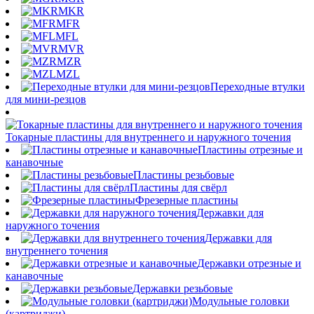
MKR
MFR
MFL
MVR
MZR
MZL
Переходные втулки
для мини-резцов
Токарные пластины для внутреннего и наружного точения
Пластины отрезные и
канавочные
Пластины резьбовые
Пластины для свёрл
Фрезерные пластины
Державки для
наружного точения
Державки для
внутреннего точения
Державки отрезные и
канавочные
Державки резьбовые
Модульные головки
(картриджи)