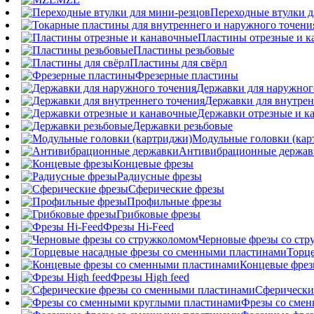
Переходные втулки д
Пластины отрезные и к
Пластины резьбовые
Пластины для свёрл
Фрезерные пластины
Державки для наружног
Державки для внутрен
Державки отрезные и к
Державки резьбовые
Модульные головки (кар
Антивибрационные держав
Концевые фрезы
Радиусные фрезы
Сферические фрезы
Профильные фрезы
Грибковые фрезы
Фрезы Hi-Feed
Черновые фрезы со ст
Торц
Концевые фрез
Фрезы High feed
Сферически
Фрезы со сме