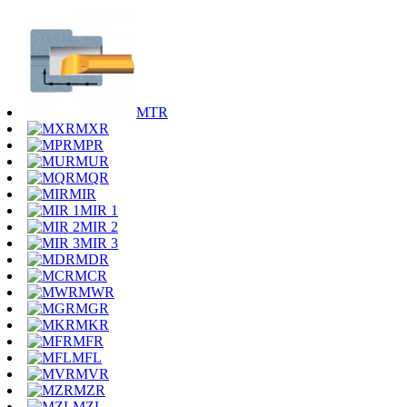
MTR
MXR
MPR
MUR
MQR
MIR
MIR 1
MIR 2
MIR 3
MDR
MCR
MWR
MGR
MKR
MFR
MFL
MVR
MZR
MZL