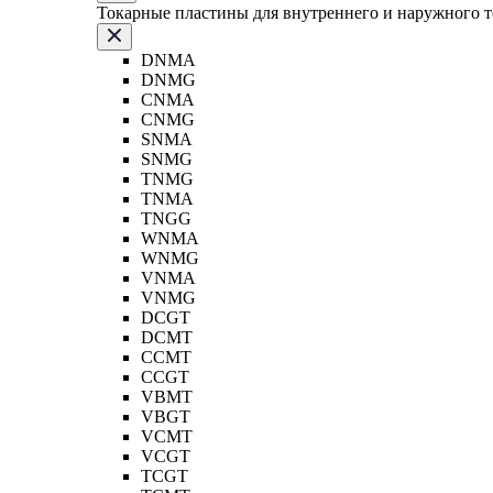
Токарные пластины для внутреннего и наружного 
DNMA
DNMG
CNMA
CNMG
SNMA
SNMG
TNMG
TNMA
TNGG
WNMA
WNMG
VNMA
VNMG
DCGT
DCMT
CCMT
CCGT
VBMT
VBGT
VCMT
VCGT
TCGT