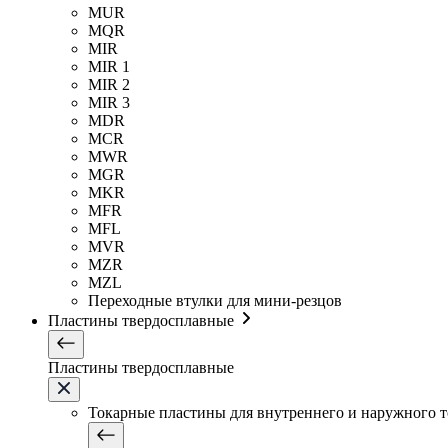
MUR
MQR
MIR
MIR 1
MIR 2
MIR 3
MDR
MCR
MWR
MGR
MKR
MFR
MFL
MVR
MZR
MZL
Переходные втулки для мини-резцов
Пластины твердосплавные
Пластины твердосплавные
Токарные пластины для внутреннего и наружного 