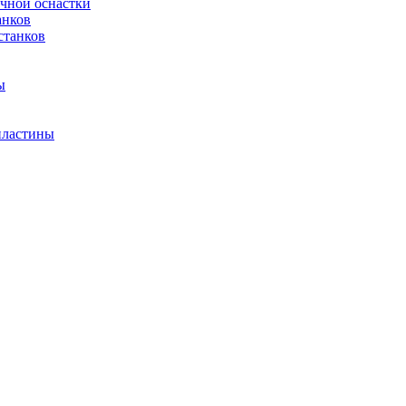
очной оснастки
анков
станков
ы
пластины