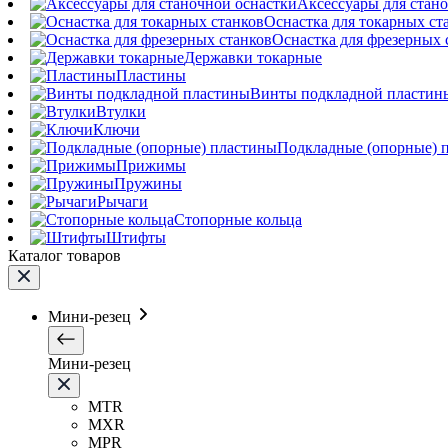
Аксессуары для стан
Оснастка для токарных ст
Оснастка для фрезерных 
Державки токарные
Пластины
Винты подкладной пластин
Втулки
Ключи
Подкладные (опорные) 
Прижимы
Пружины
Рычаги
Стопорные кольца
Штифты
Каталог товаров
Мини-резец
Мини-резец
MTR
MXR
MPR