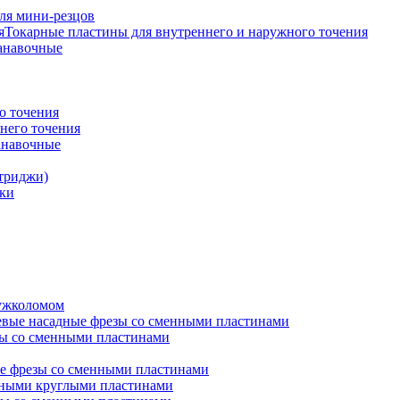
ля мини-резцов
Токарные пластины для внутреннего и наружного точения
анавочные
о точения
него точения
анавочные
триджи)
ки
ружколомом
евые насадные фрезы со сменными пластинами
ы со сменными пластинами
е фрезы со сменными пластинами
нными круглыми пластинами