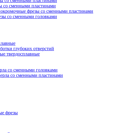
ы со сменными пластинами
ы со сменными пластинами
окромочные фрезы со сменными пластинами
зы со сменными головками
плавные
аботки глубоких отверстий
ые твердосплавные
рла со сменными головками
ерла со сменными пластинами
ые фрезы