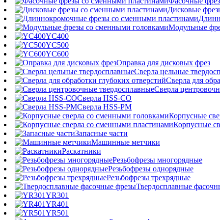
Фасочные фрез
Дисковые фрез
Длинн
Модульные фре
YC400
YC500
YC600
Оправка для дисковых фрез
Сверла цельные твердос
Сверла для обр
Сверла центровочн
Сверла HSS-CO
Сверла HSS-PM
Корпусные све
Корпусные св
Запасные части
Машинные метчики
Раскатники
Резьбофрезы многорядные
Резьбофрезы однорядные
Резьбофрезы трехрядные
Твердосплавные фасочн
YR301
YR401
YR501