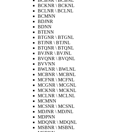
BCBNR \ BCBNL
BCKNR \ BCKNL
BCLNR \ BCLNL
BCMNN
BDJNR
BDNN
BTENN
BTGNR \ BTGNL
BTJNR \ BTJNL
BTQNR \ BTQNL
BVJNR \ BVJNL
BVQNR \ BVQNL
BVVNN
BWLNR \ BWLNL
MCBNR \ MCBNL
MCFNR \ MCFNL
MCGNR \ MCGNL
MCKNR \ MCKNL
MCLNR \ MCLNL
MCMNN
MCSNR \ MCSNL
MDJNR \ MDJNL
MDPNN
MDQNR \ MDQNL
MSBNR \ MSBNL