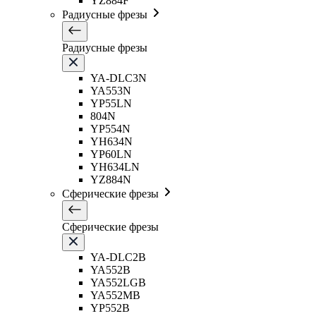
YZ884F
Радиусные фрезы
Радиусные фрезы
YA-DLC3N
YA553N
YP55LN
804N
YP554N
YH634N
YP60LN
YH634LN
YZ884N
Сферические фрезы
Сферические фрезы
YA-DLC2B
YA552B
YA552LGB
YA552MB
YP552B