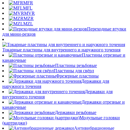
MFR
MFL
MVR
MZR
MZL
Переходные втулки
для мини-резцов
Токарные пластины для внутреннего и наружного точения
Пластины отрезные и
канавочные
Пластины резьбовые
Пластины для свёрл
Фрезерные пластины
Державки для
наружного точения
Державки для
внутреннего точения
Державки отрезные и
канавочные
Державки резьбовые
Модульные головки
(картриджи)
Антивибрационные