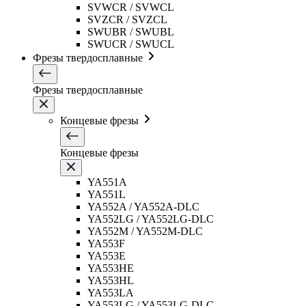
SVWCR / SVWCL
SVZCR / SVZCL
SWUBR / SWUBL
SWUCR / SWUCL
Фрезы твердосплавные
Фрезы твердосплавные
Концевые фрезы
Концевые фрезы
YA551A
YA551L
YA552A / YA552A-DLC
YA552LG / YA552LG-DLC
YA552M / YA552M-DLC
YA553F
YA553E
YA553HE
YA553HL
YA553LA
YA553LG / YA553LG-DLC