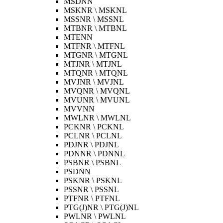
MSDNN
MSKNR \ MSKNL
MSSNR \ MSSNL
MTBNR \ MTBNL
MTENN
MTFNR \ MTFNL
MTGNR \ MTGNL
MTJNR \ MTJNL
MTQNR \ MTQNL
MVJNR \ MVJNL
MVQNR \ MVQNL
MVUNR \ MVUNL
MVVNN
MWLNR \ MWLNL
PCKNR \ PCKNL
PCLNR \ PCLNL
PDJNR \ PDJNL
PDNNR \ PDNNL
PSBNR \ PSBNL
PSDNN
PSKNR \ PSKNL
PSSNR \ PSSNL
PTFNR \ PTFNL
PTG(J)NR \ PTG(J)NL
PWLNR \ PWLNL