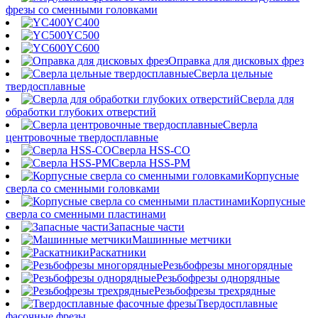
фрезы со сменными головками
YC400
YC500
YC600
Оправка для дисковых фрез
Сверла цельные
твердосплавные
Сверла для
обработки глубоких отверстий
Сверла
центровочные твердосплавные
Сверла HSS-CO
Сверла HSS-PM
Корпусные
сверла со сменными головками
Корпусные
сверла со сменными пластинами
Запасные части
Машинные метчики
Раскатники
Резьбофрезы многорядные
Резьбофрезы однорядные
Резьбофрезы трехрядные
Твердосплавные
фасочные фрезы