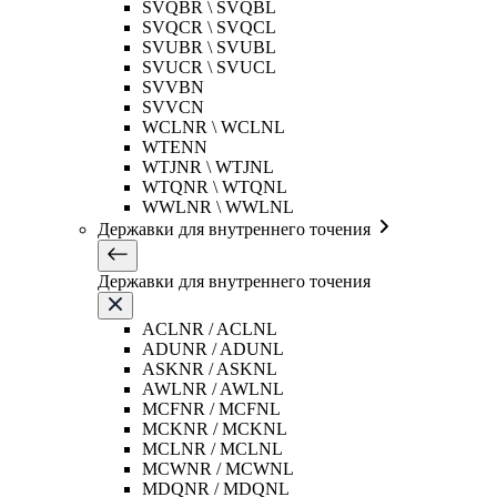
SVQBR \ SVQBL
SVQCR \ SVQCL
SVUBR \ SVUBL
SVUCR \ SVUCL
SVVBN
SVVCN
WCLNR \ WCLNL
WTENN
WTJNR \ WTJNL
WTQNR \ WTQNL
WWLNR \ WWLNL
Державки для внутреннего точения
Державки для внутреннего точения
ACLNR / ACLNL
ADUNR / ADUNL
ASKNR / ASKNL
AWLNR / AWLNL
MCFNR / MCFNL
MCKNR / MCKNL
MCLNR / MCLNL
MCWNR / MCWNL
MDQNR / MDQNL