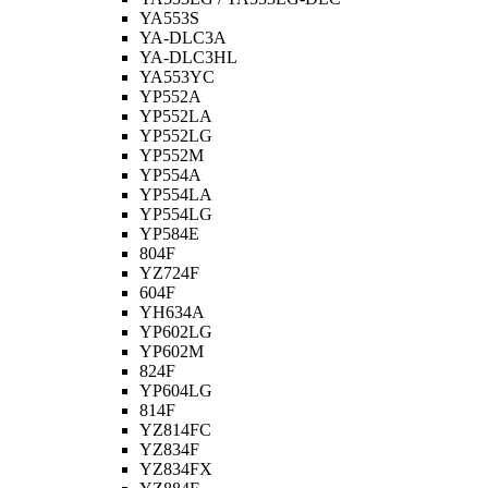
YA553S
YA-DLC3A
YA-DLC3HL
YA553YC
YP552A
YP552LA
YP552LG
YP552M
YP554A
YP554LA
YP554LG
YP584E
804F
YZ724F
604F
YH634A
YP602LG
YP602M
824F
YP604LG
814F
YZ814FC
YZ834F
YZ834FX