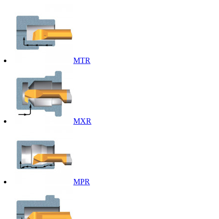
MTR
MXR
MPR