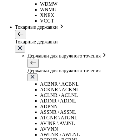
WDMW
WNMU
XNEX
VCGT
Токарные державки
Токарные державки
Державки для наружного точения
Державки для наружного точения
ACBNR \ ACBNL
ACKNR \ ACKNL
ACLNR \ ACLNL
ADJNR \ ADJNL
ADPNN
ASSNR \ ASSNL
ATGNR \ ATGNL
AVJNR \ AVJNL
AVVNN
AWLNR \ AWLNL