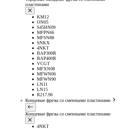
пластинами
KM12
ON05
S45HN09
MFPN66
MFSN88
SNKX
4NKT
BAP300R
BAP400R
VCGT
MFXN08
MFWN06
MFWN90
LN11
LN15
R217.96
Концевые фрезы со сменными пластинами
Концевые фрезы со сменными пластинами
4NKT