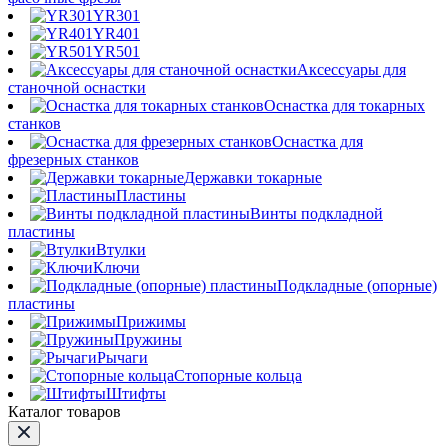
YR301
YR401
YR501
Аксессуары для
станочной оснастки
Оснастка для токарных
станков
Оснастка для
фрезерных станков
Державки токарные
Пластины
Винты подкладной
пластины
Втулки
Ключи
Подкладные (опорные)
пластины
Прижимы
Пружины
Рычаги
Стопорные кольца
Штифты
Каталог товаров