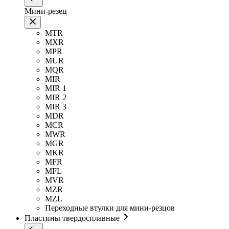
Мини-резец
MTR
MXR
MPR
MUR
MQR
MIR
MIR 1
MIR 2
MIR 3
MDR
MCR
MWR
MGR
MKR
MFR
MFL
MVR
MZR
MZL
Переходные втулки для мини-резцов
Пластины твердосплавные