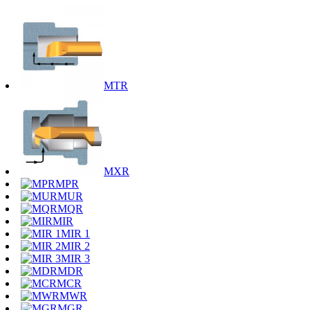
MTR
MXR
MPR
MUR
MQR
MIR
MIR 1
MIR 2
MIR 3
MDR
MCR
MWR
MGR