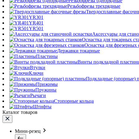
Резьбофрезы однорядные
Резьбофрезы трехрядные
Твердосплавные фасочн
YR301
YR401
YR501
Аксессуары для стан
Оснастка для токарных ст
Оснастка для фрезерных 
Державки токарные
Пластины
Винты подкладной пластин
Втулки
Ключи
Подкладные (опорные) 
Прижимы
Пружины
Рычаги
Стопорные кольца
Штифты
Каталог товаров
Мини-резец