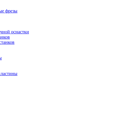
ые фрезы
очной оснастки
анков
станков
ы
пластины