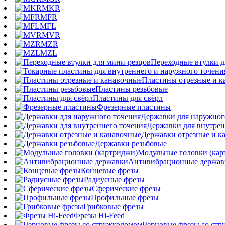
MKR
MFR
MFL
MVR
MZR
MZL
Переходные втулки д
Пластины отрезные и к
Пластины резьбовые
Пластины для свёрл
Фрезерные пластины
Державки для наружног
Державки для внутрен
Державки отрезные и к
Державки резьбовые
Модульные головки (кар
Антивибрационные держав
Концевые фрезы
Радиусные фрезы
Сферические фрезы
Профильные фрезы
Грибковые фрезы
Фрезы Hi-Feed
Черновые фрезы со ст