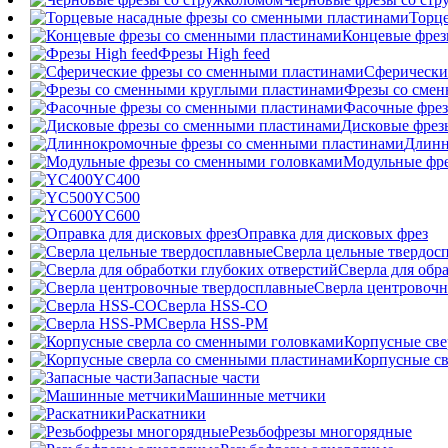
Торц
Концевые фрез
Фрезы High feed
Сферически
Фрезы со сме
Фасочные фрез
Дисковые фрез
Длинн
Модульные фре
YC400
YC500
YC600
Оправка для дисковых фрез
Сверла цельные твердос
Сверла для обр
Сверла центровочн
Сверла HSS-CO
Сверла HSS-PM
Корпусные све
Корпусные св
Запасные части
Машинные метчики
Раскатники
Резьбофрезы многорядные