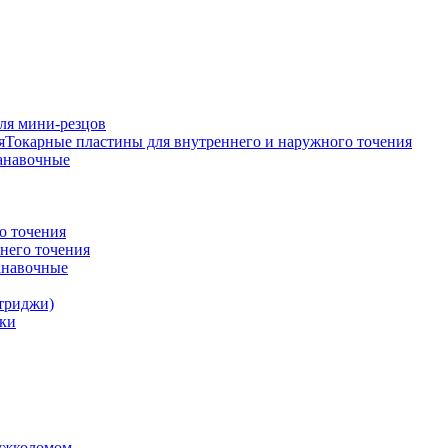
ля мини-резцов
Токарные пластины для внутреннего и наружного точения
анавочные
о точения
него точения
анавочные
триджи)
ки
ружколомом