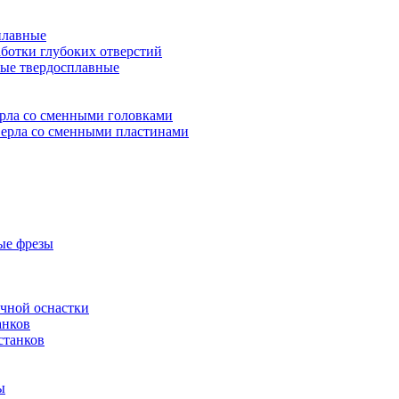
плавные
аботки глубоких отверстий
ые твердосплавные
рла со сменными головками
ерла со сменными пластинами
ые фрезы
очной оснастки
анков
станков
ы