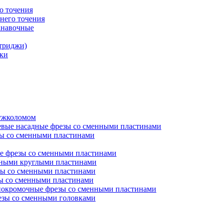
о точения
него точения
анавочные
триджи)
ки
ружколомом
евые насадные фрезы со сменными пластинами
ы со сменными пластинами
е фрезы со сменными пластинами
нными круглыми пластинами
ы со сменными пластинами
ы со сменными пластинами
окромочные фрезы со сменными пластинами
зы со сменными головками