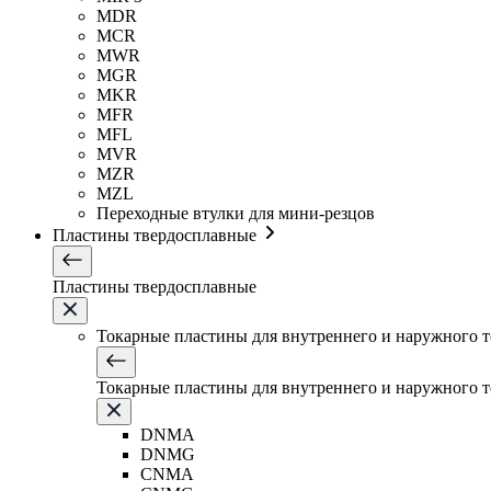
MDR
MCR
MWR
MGR
MKR
MFR
MFL
MVR
MZR
MZL
Переходные втулки для мини-резцов
Пластины твердосплавные
Пластины твердосплавные
Токарные пластины для внутреннего и наружного 
Токарные пластины для внутреннего и наружного 
DNMA
DNMG
CNMA