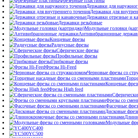
Фрезерные пластины
Державки для наружног
Державки для внутрен
Державки отрезные и к
Державки резьбовые
Модульные головки (кар
Антивибрационные держав
Концевые фрезы
Радиусные фрезы
Сферические фрезы
Профильные фрезы
Грибковые фрезы
Фрезы Hi-Feed
Черновые фрезы со ст
Торц
Концевые фрез
Фрезы High feed
Сферически
Фрезы со сме
Фасочные фрез
Дисковые фрез
Длинн
Модульные фре
YC400
YC500