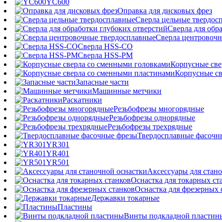
YC600
Оправка для дисковых фрез
Сверла цельные твердос
Сверла для обр
Сверла центровочн
Сверла HSS-CO
Сверла HSS-PM
Корпусные све
Корпусные св
Запасные части
Машинные метчики
Раскатники
Резьбофрезы многорядные
Резьбофрезы однорядные
Резьбофрезы трехрядные
Твердосплавные фасочн
YR301
YR401
YR501
Аксессуары для стан
Оснастка для токарных ст
Оснастка для фрезерных 
Державки токарные
Пластины
Винты подкладной пластин