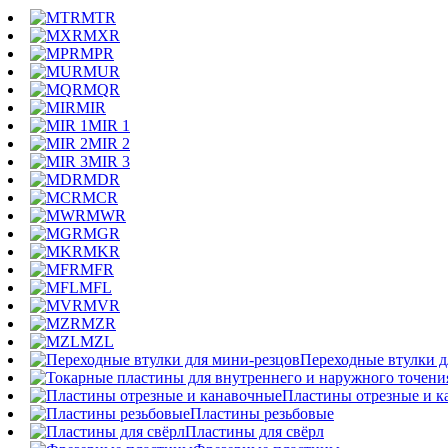
MTR
MXR
MPR
MUR
MQR
MIR
MIR 1
MIR 2
MIR 3
MDR
MCR
MWR
MGR
MKR
MFR
MFL
MVR
MZR
MZL
Переходные втулки д
Пластины отрезные и к
Пластины резьбовые
Пластины для свёрл