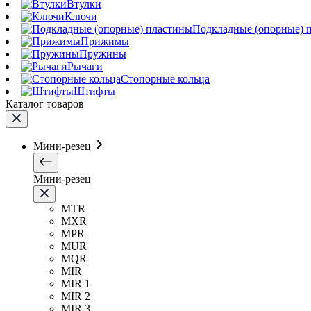
Втулки
Ключи
Подкладные (опорные) 
Прижимы
Пружины
Рычаги
Стопорные кольца
Штифты
Каталог товаров
Мини-резец
Мини-резец
MTR
MXR
MPR
MUR
MQR
MIR
MIR 1
MIR 2
MIR 3