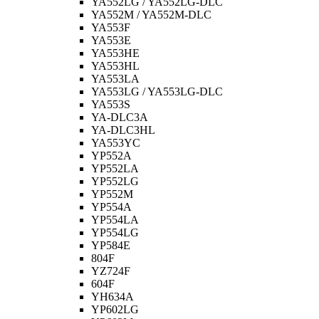
YA552LG / YA552LG-DLC
YA552M / YA552M-DLC
YA553F
YA553E
YA553HE
YA553HL
YA553LA
YA553LG / YA553LG-DLC
YA553S
YA-DLC3A
YA-DLC3HL
YA553YC
YP552A
YP552LA
YP552LG
YP552M
YP554A
YP554LA
YP554LG
YP584E
804F
YZ724F
604F
YH634A
YP602LG