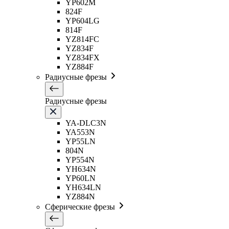
YP602M
824F
YP604LG
814F
YZ814FC
YZ834F
YZ834FX
YZ884F
Радиусные фрезы
Радиусные фрезы
YA-DLC3N
YA553N
YP55LN
804N
YP554N
YH634N
YP60LN
YH634LN
YZ884N
Сферические фрезы