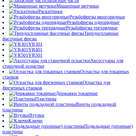
Запасные части
Машинные метчики
Раскатники
Резьбофрезы многорядные
Резьбофрезы однорядные
Резьбофрезы трехрядные
Твердосплавные
фасочные фрезы
YR301
YR401
YR501
Аксессуары для
станочной оснастки
Оснастка для токарных
станков
Оснастка для
фрезерных станков
Державки токарные
Пластины
Винты подкладной
пластины
Втулки
Ключи
Подкладные (опорные)
пластины