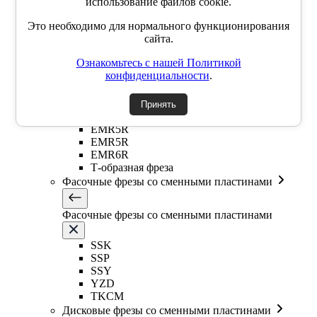
использование файлов cookie.
Сферические фрезы со сменными пластинами
Это необходимо для нормального функционирования
ABPF (сферическая)
сайта.
BNM (сферическая)
Ознакомьтесь с нашей Политикой
Фрезы со сменными круглыми пластинами
конфиденциальности
.
Фрезы со сменными круглыми пластинами
Принять
EMR5R
EMR5R
EMR6R
Т-образная фреза
Фасочные фрезы со сменными пластинами
Фасочные фрезы со сменными пластинами
SSK
SSP
SSY
YZD
TKCM
Дисковые фрезы со сменными пластинами