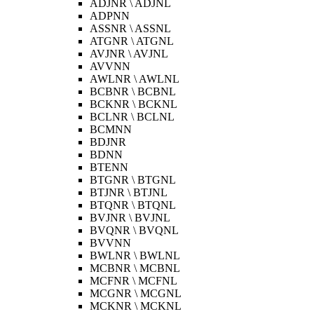
ADJNR \ ADJNL
ADPNN
ASSNR \ ASSNL
ATGNR \ ATGNL
AVJNR \ AVJNL
AVVNN
AWLNR \ AWLNL
BCBNR \ BCBNL
BCKNR \ BCKNL
BCLNR \ BCLNL
BCMNN
BDJNR
BDNN
BTENN
BTGNR \ BTGNL
BTJNR \ BTJNL
BTQNR \ BTQNL
BVJNR \ BVJNL
BVQNR \ BVQNL
BVVNN
BWLNR \ BWLNL
MCBNR \ MCBNL
MCFNR \ MCFNL
MCGNR \ MCGNL
MCKNR \ MCKNL