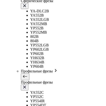
Сферические фрезы
YA-DLC2B
YA552B
YA552LGB
YA552MB
YP552B
YP552MB
802B
804B
YP552LGB
YP602LGB
YP602B
YH632B
YH634B
YP604B
Профильные фрезы
Профильные фрезы
YA552C
YP552C
YP554IR
YP554DT