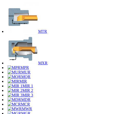
MTR
MXR
MPR
MUR
MQR
MIR
MIR 1
MIR 2
MIR 3
MDR
MCR
MWR
MGR