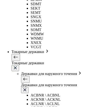
SDMT
SEKT
SEMT
SNGX
SNMU
SNMX
SOMT
WDMW
WNMU
XNEX
VCGT
Токарные державки
Токарные державки
Державки для наружного точения
Державки для наружного точения
ACBNR \ ACBNL
ACKNR \ ACKNL
ACLNR \ ACLNL