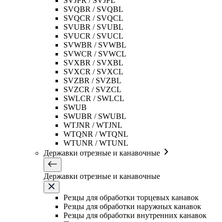
SVJPR / SVJPL
SVQBR / SVQBL
SVQCR / SVQCL
SVUBR / SVUBL
SVUCR / SVUCL
SVWBR / SVWBL
SVWCR / SVWCL
SVXBR / SVXBL
SVXCR / SVXCL
SVZBR / SVZBL
SVZCR / SVZCL
SWLCR / SWLCL
SWUB
SWUBR / SWUBL
WTJNR / WTJNL
WTQNR / WTQNL
WTUNR / WTUNL
Державки отрезные и канавочные
Державки отрезные и канавочные
Резцы для обработки торцевых канавок
Резцы для обработки наружных канавок
Резцы для обработки внутренних канавок