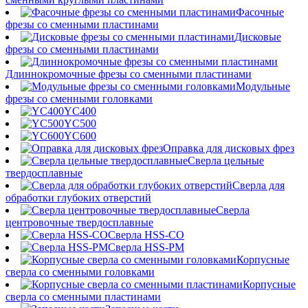
Фасочные
фрезы со сменными пластинами
Дисковые
фрезы со сменными пластинами
Длиннокромочные фрезы со сменными пластинами
Модульные
фрезы со сменными головками
YC400
YC500
YC600
Оправка для дисковых фрез
Сверла цельные
твердосплавные
Сверла для
обработки глубоких отверстий
Сверла
центровочные твердосплавные
Сверла HSS-CO
Сверла HSS-PM
Корпусные
сверла со сменными головками
Корпусные
сверла со сменными пластинами