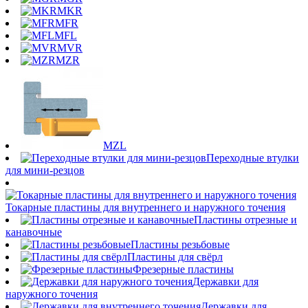
MKR
MFR
MFL
MVR
MZR
MZL
Переходные втулки
для мини-резцов
Токарные пластины для внутреннего и наружного точения
Пластины отрезные и
канавочные
Пластины резьбовые
Пластины для свёрл
Фрезерные пластины
Державки для
наружного точения
Державки для