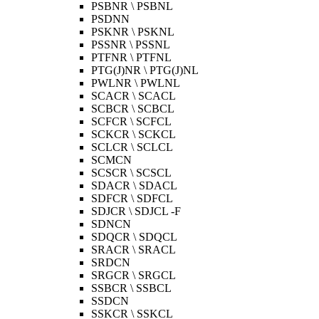
PSBNR \ PSBNL
PSDNN
PSKNR \ PSKNL
PSSNR \ PSSNL
PTFNR \ PTFNL
PTG(J)NR \ PTG(J)NL
PWLNR \ PWLNL
SCACR \ SCACL
SCBCR \ SCBCL
SCFCR \ SCFCL
SCKCR \ SCKCL
SCLCR \ SCLCL
SCMCN
SCSCR \ SCSCL
SDACR \ SDACL
SDFCR \ SDFCL
SDJCR \ SDJCL -F
SDNCN
SDQCR \ SDQCL
SRACR \ SRACL
SRDCN
SRGCR \ SRGCL
SSBCR \ SSBCL
SSDCN
SSKCR \ SSKCL