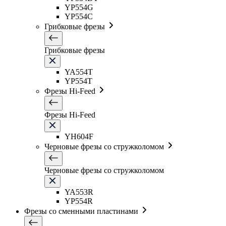
YP554G
YP554C
Грибковые фрезы
Грибковые фрезы
YA554T
YP554T
Фрезы Hi-Feed
Фрезы Hi-Feed
YH604F
Черновые фрезы со стружколомом
Черновые фрезы со стружколомом
YA553R
YP554R
Фрезы со сменными пластинами