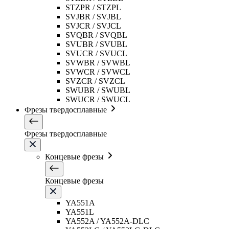
STZPR / STZPL
SVJBR / SVJBL
SVJCR / SVJCL
SVQBR / SVQBL
SVUBR / SVUBL
SVUCR / SVUCL
SVWBR / SVWBL
SVWCR / SVWCL
SVZCR / SVZCL
SWUBR / SWUBL
SWUCR / SWUCL
Фрезы твердосплавные
Фрезы твердосплавные
Концевые фрезы
Концевые фрезы
YA551A
YA551L
YA552A / YA552A-DLC