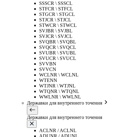
SSSCR \ SSSCL
STFCR \ STFCL
STGCR \ STGCL
STJCR \ STJCL
STWCR \ STWCL
SVJBR \ SVJBL
SVJCR \ SVJCL
SVQBR \ SVQBL
SVQCR \ SVQCL
SVUBR \ SVUBL
SVUCR \ SVUCL
SVVBN
SVVCN
WCLNR \ WCLNL
WTENN
WTJNR \ WTJNL
WTQNR \ WTQNL
WWLNR \ WWLNL
Державки для внутреннего точения
Державки для внутреннего точения
ACLNR / ACLNL
ADUNR / ADUNL