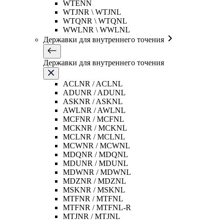
WTENN
WTJNR \ WTJNL
WTQNR \ WTQNL
WWLNR \ WWLNL
Державки для внутреннего точения
Державки для внутреннего точения
ACLNR / ACLNL
ADUNR / ADUNL
ASKNR / ASKNL
AWLNR / AWLNL
MCFNR / MCFNL
MCKNR / MCKNL
MCLNR / MCLNL
MCWNR / MCWNL
MDQNR / MDQNL
MDUNR / MDUNL
MDWNR / MDWNL
MDZNR / MDZNL
MSKNR / MSKNL
MTFNR / MTFNL
MTFNR / MTFNL-R
MTJNR / MTJNL