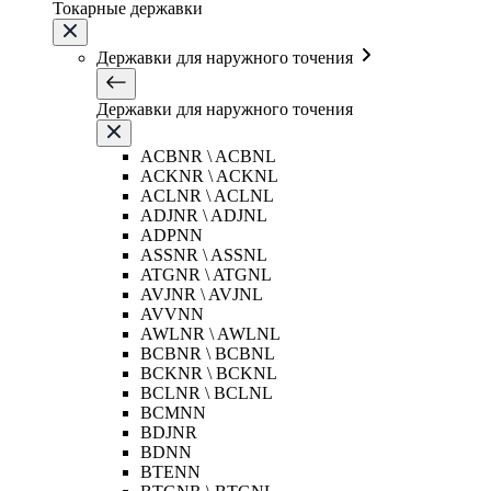
Токарные державки
Державки для наружного точения
Державки для наружного точения
ACBNR \ ACBNL
ACKNR \ ACKNL
ACLNR \ ACLNL
ADJNR \ ADJNL
ADPNN
ASSNR \ ASSNL
ATGNR \ ATGNL
AVJNR \ AVJNL
AVVNN
AWLNR \ AWLNL
BCBNR \ BCBNL
BCKNR \ BCKNL
BCLNR \ BCLNL
BCMNN
BDJNR
BDNN
BTENN