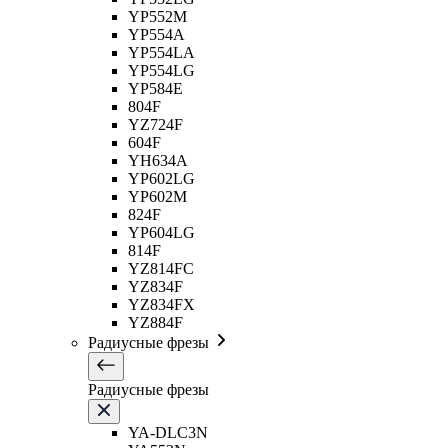
YP552M
YP554A
YP554LA
YP554LG
YP584E
804F
YZ724F
604F
YH634A
YP602LG
YP602M
824F
YP604LG
814F
YZ814FC
YZ834F
YZ834FX
YZ884F
Радиусные фрезы
Радиусные фрезы
YA-DLC3N