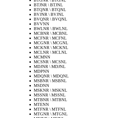
BTGNR \ BTGNL
BTJNR \ BTJNL
BTQNR \ BTQNL
BVJNR \ BVJNL
BVQNR \ BVQNL
BVVNN
BWLNR \ BWLNL
MCBNR \ MCBNL
MCFNR \ MCFNL
MCGNR \ MCGNL
MCKNR \ MCKNL
MCLNR \ MCLNL
MCMNN
MCSNR \ MCSNL
MDJNR \ MDJNL
MDPNN
MDQNR \ MDQNL
MSBNR \ MSBNL
MSDNN
MSKNR \ MSKNL
MSSNR \ MSSNL
MTBNR \ MTBNL
MTENN
MTFNR \ MTFNL
MTGNR \ MTGNL