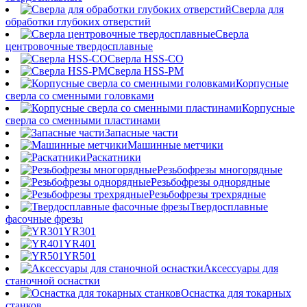
Сверла для
обработки глубоких отверстий
Сверла
центровочные твердосплавные
Сверла HSS-CO
Сверла HSS-PM
Корпусные
сверла со сменными головками
Корпусные
сверла со сменными пластинами
Запасные части
Машинные метчики
Раскатники
Резьбофрезы многорядные
Резьбофрезы однорядные
Резьбофрезы трехрядные
Твердосплавные
фасочные фрезы
YR301
YR401
YR501
Аксессуары для
станочной оснастки
Оснастка для токарных
станков