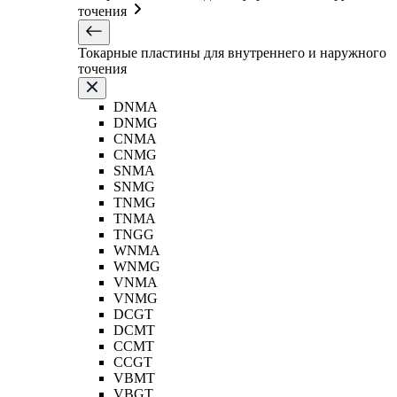
точения
Токарные пластины для внутреннего и наружного
точения
DNMA
DNMG
CNMA
CNMG
SNMA
SNMG
TNMG
TNMA
TNGG
WNMA
WNMG
VNMA
VNMG
DCGT
DCMT
CCMT
CCGT
VBMT
VBGT