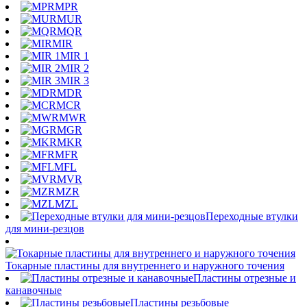
MPR
MUR
MQR
MIR
MIR 1
MIR 2
MIR 3
MDR
MCR
MWR
MGR
MKR
MFR
MFL
MVR
MZR
MZL
Переходные втулки
для мини-резцов
Токарные пластины для внутреннего и наружного точения
Пластины отрезные и
канавочные
Пластины резьбовые