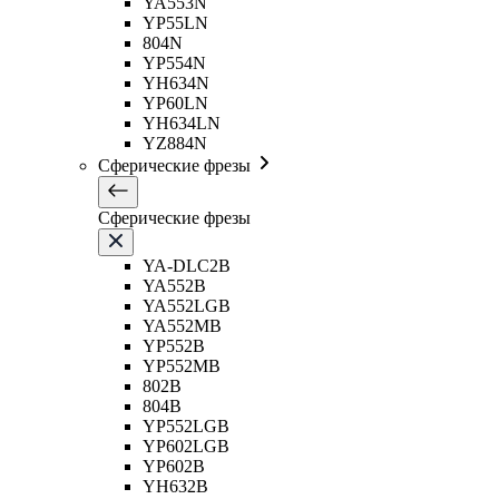
YA553N
YP55LN
804N
YP554N
YH634N
YP60LN
YH634LN
YZ884N
Сферические фрезы
Сферические фрезы
YA-DLC2B
YA552B
YA552LGB
YA552MB
YP552B
YP552MB
802B
804B
YP552LGB
YP602LGB
YP602B
YH632B