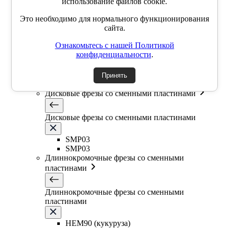
Фасочные фрезы со сменными пластинами
использование файлов cookie.
Это необходимо для нормального функционирования
Фасочные фрезы со сменными пластинами
сайта.
Ознакомьтесь с нашей Политикой
SSK
конфиденциальности
.
SSP
SSY
YZD
Принять
TKCM
Дисковые фрезы со сменными пластинами
Дисковые фрезы со сменными пластинами
SMP03
SMP03
Длиннокромочные фрезы со сменными
пластинами
Длиннокромочные фрезы со сменными
пластинами
HEM90 (кукуруза)