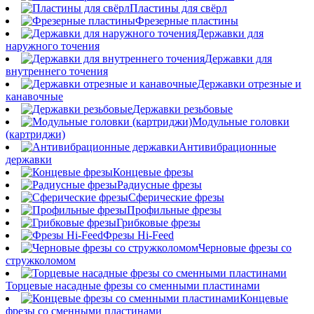
Пластины для свёрл
Фрезерные пластины
Державки для
наружного точения
Державки для
внутреннего точения
Державки отрезные и
канавочные
Державки резьбовые
Модульные головки
(картриджи)
Антивибрационные
державки
Концевые фрезы
Радиусные фрезы
Сферические фрезы
Профильные фрезы
Грибковые фрезы
Фрезы Hi-Feed
Черновые фрезы со
стружколомом
Торцевые насадные фрезы со сменными пластинами
Концевые
фрезы со сменными пластинами