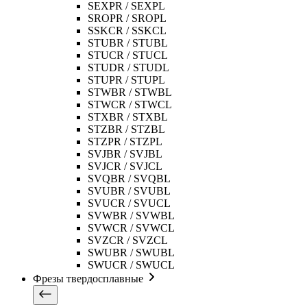
SEXPR / SEXPL
SROPR / SROPL
SSKCR / SSKCL
STUBR / STUBL
STUCR / STUCL
STUDR / STUDL
STUPR / STUPL
STWBR / STWBL
STWCR / STWCL
STXBR / STXBL
STZBR / STZBL
STZPR / STZPL
SVJBR / SVJBL
SVJCR / SVJCL
SVQBR / SVQBL
SVUBR / SVUBL
SVUCR / SVUCL
SVWBR / SVWBL
SVWCR / SVWCL
SVZCR / SVZCL
SWUBR / SWUBL
SWUCR / SWUCL
Фрезы твердосплавные