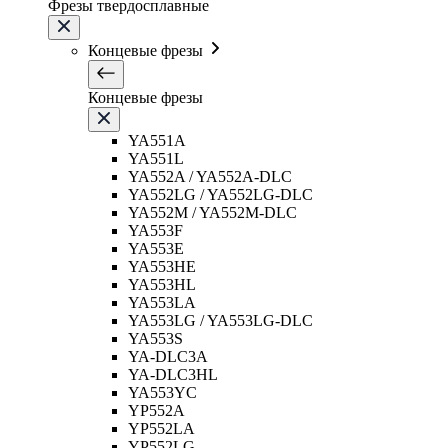
Фрезы твердосплавные
Концевые фрезы
Концевые фрезы
YA551A
YA551L
YA552A / YA552A-DLC
YA552LG / YA552LG-DLC
YA552M / YA552M-DLC
YA553F
YA553E
YA553HE
YA553HL
YA553LA
YA553LG / YA553LG-DLC
YA553S
YA-DLC3A
YA-DLC3HL
YA553YC
YP552A
YP552LA
YP552LG