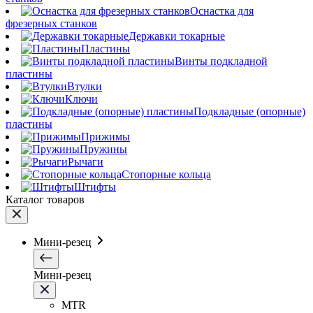
Оснастка для
фрезерных станков
Державки токарные
Пластины
Винты подкладной
пластины
Втулки
Ключи
Подкладные (опорные)
пластины
Прижимы
Пружины
Рычаги
Стопорные кольца
Штифты
Каталог товаров
Мини-резец
Мини-резец
MTR