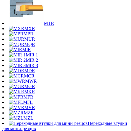
MTR
MXR
MPR
MUR
MQR
MIR
MIR 1
MIR 2
MIR 3
MDR
MCR
MWR
MGR
MKR
MFR
MFL
MVR
MZR
MZL
Переходные втулки
для мини-резцов