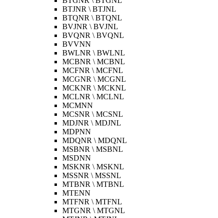
BTGNR \ BTGNL
BTJNR \ BTJNL
BTQNR \ BTQNL
BVJNR \ BVJNL
BVQNR \ BVQNL
BVVNN
BWLNR \ BWLNL
MCBNR \ MCBNL
MCFNR \ MCFNL
MCGNR \ MCGNL
MCKNR \ MCKNL
MCLNR \ MCLNL
MCMNN
MCSNR \ MCSNL
MDJNR \ MDJNL
MDPNN
MDQNR \ MDQNL
MSBNR \ MSBNL
MSDNN
MSKNR \ MSKNL
MSSNR \ MSSNL
MTBNR \ MTBNL
MTENN
MTFNR \ MTFNL
MTGNR \ MTGNL