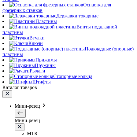
Оснастка для
фрезерных станков
Державки токарные
Пластины
Винты подкладной
пластины
Втулки
Ключи
Подкладные (опорные)
пластины
Прижимы
Пружины
Рычаги
Стопорные кольца
Штифты
Каталог товаров
Мини-резец
Мини-резец
MTR