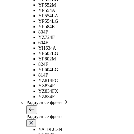
YP552M
YP554A
YP554LA
YP554LG
YP584E
804F
YZ724F
604F
YH634A
YP602LG
YP602M
824F
YP604LG
814F
YZ814FC
YZ834F
YZ834FX
YZ884F
Радиусные фрезы
Радиусные фрезы
YA-DLC3N