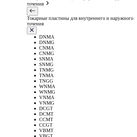
точения
Токарные пластины для внутреннего и наружного
точения
DNMA
DNMG
CNMA
CNMG
SNMA
SNMG
TNMG
TNMA
TNGG
WNMA
WNMG
VNMA
VNMG
DCGT
DCMT
CCMT
CCGT
VBMT
VBGT