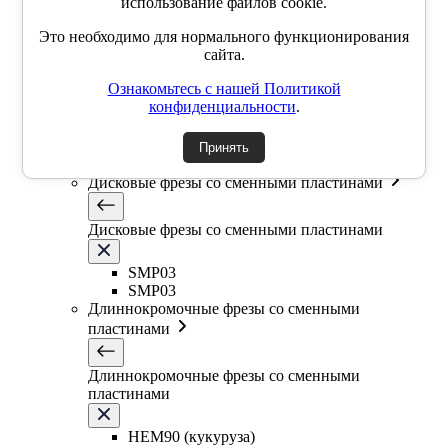
Фасочные фрезы со сменными пластинами
использование файлов cookie.
Это необходимо для нормального функционирования
Фасочные фрезы со сменными пластинами
сайта.
Ознакомьтесь с нашей Политикой
SSK
конфиденциальности
.
SSP
SSY
YZD
Принять
TKCM
Дисковые фрезы со сменными пластинами
Дисковые фрезы со сменными пластинами
SMP03
SMP03
Длиннокромочные фрезы со сменными
пластинами
Длиннокромочные фрезы со сменными
пластинами
HEM90 (кукуруза)