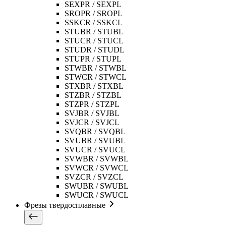
SEXPR / SEXPL
SROPR / SROPL
SSKCR / SSKCL
STUBR / STUBL
STUCR / STUCL
STUDR / STUDL
STUPR / STUPL
STWBR / STWBL
STWCR / STWCL
STXBR / STXBL
STZBR / STZBL
STZPR / STZPL
SVJBR / SVJBL
SVJCR / SVJCL
SVQBR / SVQBL
SVUBR / SVUBL
SVUCR / SVUCL
SVWBR / SVWBL
SVWCR / SVWCL
SVZCR / SVZCL
SWUBR / SWUBL
SWUCR / SWUCL
Фрезы твердосплавные