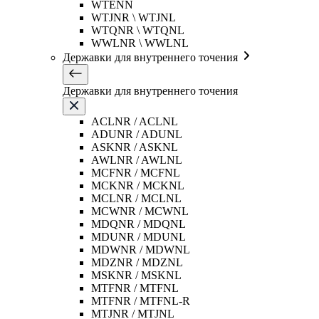
WTENN
WTJNR \ WTJNL
WTQNR \ WTQNL
WWLNR \ WWLNL
Державки для внутреннего точения
Державки для внутреннего точения
ACLNR / ACLNL
ADUNR / ADUNL
ASKNR / ASKNL
AWLNR / AWLNL
MCFNR / MCFNL
MCKNR / MCKNL
MCLNR / MCLNL
MCWNR / MCWNL
MDQNR / MDQNL
MDUNR / MDUNL
MDWNR / MDWNL
MDZNR / MDZNL
MSKNR / MSKNL
MTFNR / MTFNL
MTFNR / MTFNL-R
MTJNR / MTJNL