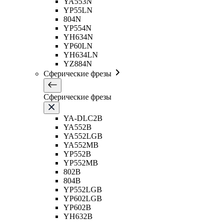
YA553N
YP55LN
804N
YP554N
YH634N
YP60LN
YH634LN
YZ884N
Сферические фрезы
Сферические фрезы
YA-DLC2B
YA552B
YA552LGB
YA552MB
YP552B
YP552MB
802B
804B
YP552LGB
YP602LGB
YP602B
YH632B