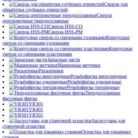
Сверла для
обработки глубоких отверстий
Сверла
центровочные твердосплавные
Сверла HSS-CO
Сверла HSS-PM
Корпусные
сверла со сменными головками
Корпусные
сверла со сменными пластинами
Запасные части
Машинные метчики
Раскатники
Резьбофрезы многорядные
Резьбофрезы однорядные
Резьбофрезы трехрядные
Твердосплавные
фасочные фрезы
YR301
YR401
YR501
Аксессуары для
станочной оснастки
Оснастка для токарных
станков