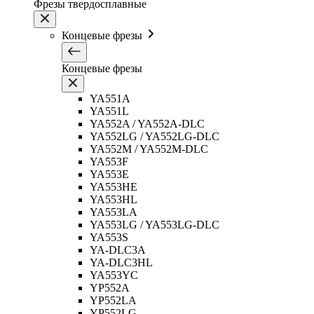
Фрезы твердосплавные
Концевые фрезы
Концевые фрезы
YA551A
YA551L
YA552A / YA552A-DLC
YA552LG / YA552LG-DLC
YA552M / YA552M-DLC
YA553F
YA553E
YA553HE
YA553HL
YA553LA
YA553LG / YA553LG-DLC
YA553S
YA-DLC3A
YA-DLC3HL
YA553YC
YP552A
YP552LA
YP552LG