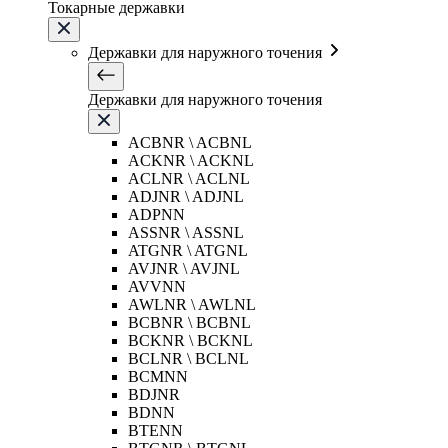
Токарные державки
Державки для наружного точения
Державки для наружного точения
ACBNR \ ACBNL
ACKNR \ ACKNL
ACLNR \ ACLNL
ADJNR \ ADJNL
ADPNN
ASSNR \ ASSNL
ATGNR \ ATGNL
AVJNR \ AVJNL
AVVNN
AWLNR \ AWLNL
BCBNR \ BCBNL
BCKNR \ BCKNL
BCLNR \ BCLNL
BCMNN
BDJNR
BDNN
BTENN