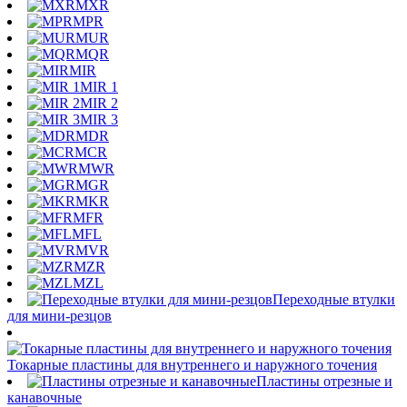
MXR
MPR
MUR
MQR
MIR
MIR 1
MIR 2
MIR 3
MDR
MCR
MWR
MGR
MKR
MFR
MFL
MVR
MZR
MZL
Переходные втулки
для мини-резцов
Токарные пластины для внутреннего и наружного точения
Пластины отрезные и
канавочные