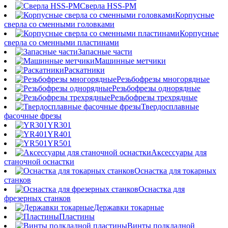
Сверла HSS-PM
Корпусные
сверла со сменными головками
Корпусные
сверла со сменными пластинами
Запасные части
Машинные метчики
Раскатники
Резьбофрезы многорядные
Резьбофрезы однорядные
Резьбофрезы трехрядные
Твердосплавные
фасочные фрезы
YR301
YR401
YR501
Аксессуары для
станочной оснастки
Оснастка для токарных
станков
Оснастка для
фрезерных станков
Державки токарные
Пластины
Винты подкладной