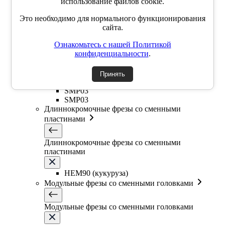
использование файлов cookie.
SSP
SSY
Это необходимо для нормального функционирования
YZD
сайта.
TKCM
Ознакомьтесь с нашей Политикой
Дисковые фрезы со сменными пластинами
конфиденциальности
.
Дисковые фрезы со сменными пластинами
Принять
SMP03
SMP03
Длиннокромочные фрезы со сменными
пластинами
Длиннокромочные фрезы со сменными
пластинами
HEM90 (кукуруза)
Модульные фрезы со сменными головками
Модульные фрезы со сменными головками