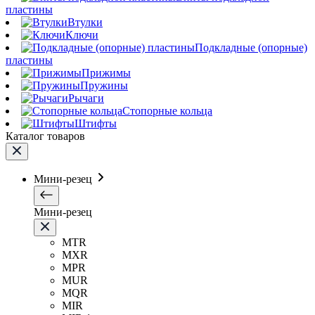
пластины
Втулки
Ключи
Подкладные (опорные)
пластины
Прижимы
Пружины
Рычаги
Стопорные кольца
Штифты
Каталог товаров
Мини-резец
Мини-резец
MTR
MXR
MPR
MUR
MQR
MIR