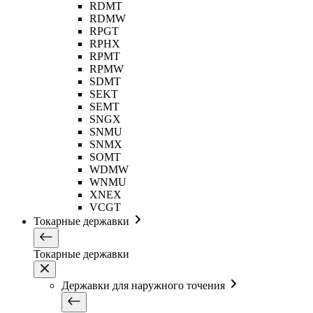
RDMT
RDMW
RPGT
RPHX
RPMT
RPMW
SDMT
SEKT
SEMT
SNGX
SNMU
SNMX
SOMT
WDMW
WNMU
XNEX
VCGT
Токарные державки
Токарные державки
Державки для наружного точения