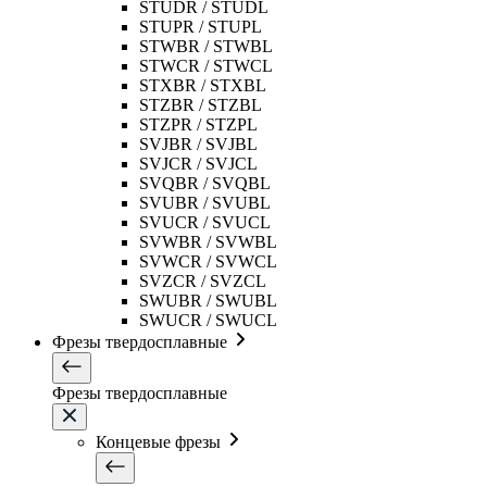
STUDR / STUDL
STUPR / STUPL
STWBR / STWBL
STWCR / STWCL
STXBR / STXBL
STZBR / STZBL
STZPR / STZPL
SVJBR / SVJBL
SVJCR / SVJCL
SVQBR / SVQBL
SVUBR / SVUBL
SVUCR / SVUCL
SVWBR / SVWBL
SVWCR / SVWCL
SVZCR / SVZCL
SWUBR / SWUBL
SWUCR / SWUCL
Фрезы твердосплавные
Фрезы твердосплавные
Концевые фрезы