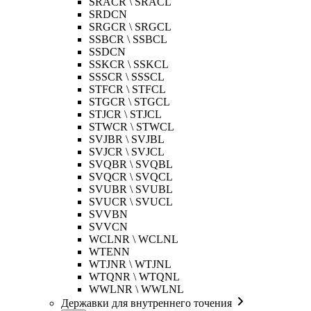
SRACR \ SRACL
SRDCN
SRGCR \ SRGCL
SSBCR \ SSBCL
SSDCN
SSKCR \ SSKCL
SSSCR \ SSSCL
STFCR \ STFCL
STGCR \ STGCL
STJCR \ STJCL
STWCR \ STWCL
SVJBR \ SVJBL
SVJCR \ SVJCL
SVQBR \ SVQBL
SVQCR \ SVQCL
SVUBR \ SVUBL
SVUCR \ SVUCL
SVVBN
SVVCN
WCLNR \ WCLNL
WTENN
WTJNR \ WTJNL
WTQNR \ WTQNL
WWLNR \ WWLNL
Державки для внутреннего точения