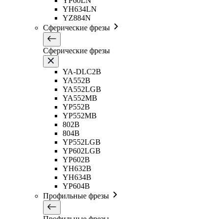
YP60LN
YH634LN
YZ884N
Сферические фрезы
Сферические фрезы
YA-DLC2B
YA552B
YA552LGB
YA552MB
YP552B
YP552MB
802B
804B
YP552LGB
YP602LGB
YP602B
YH632B
YH634B
YP604B
Профильные фрезы
Профильные фрезы