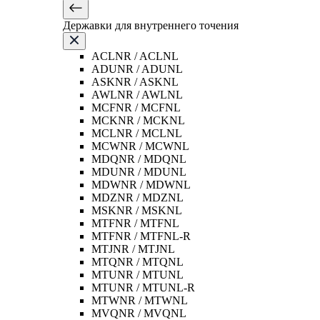
Державки для внутреннего точения
ACLNR / ACLNL
ADUNR / ADUNL
ASKNR / ASKNL
AWLNR / AWLNL
MCFNR / MCFNL
MCKNR / MCKNL
MCLNR / MCLNL
MCWNR / MCWNL
MDQNR / MDQNL
MDUNR / MDUNL
MDWNR / MDWNL
MDZNR / MDZNL
MSKNR / MSKNL
MTFNR / MTFNL
MTFNR / MTFNL-R
MTJNR / MTJNL
MTQNR / MTQNL
MTUNR / MTUNL
MTUNR / MTUNL-R
MTWNR / MTWNL
MVQNR / MVQNL