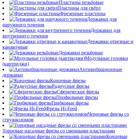
Пластины резьбовые
Пластины для свёрл
Фрезерные пластины
Державки для
наружного точения
Державки для
внутреннего точения
Державки отрезные и
канавочные
Державки резьбовые
Модульные головки
(картриджи)
Антивибрационные
державки
Концевые фрезы
Радиусные фрезы
Сферические фрезы
Профильные фрезы
Грибковые фрезы
Фрезы Hi-Feed
Черновые фрезы со
стружколомом
Торцевые насадные фрезы со сменными пластинами
Концевые