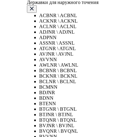
Державки для наружного точения
ACBNR \ ACBNL
ACKNR \ ACKNL
ACLNR \ ACLNL
ADJNR \ ADJNL
ADPNN
ASSNR \ ASSNL
ATGNR \ ATGNL
AVJNR \ AVJNL
AVVNN
AWLNR \ AWLNL
BCBNR \ BCBNL
BCKNR \ BCKNL
BCLNR \ BCLNL
BCMNN
BDJNR
BDNN
BTENN
BTGNR \ BTGNL
BTJNR \ BTJNL
BTQNR \ BTQNL
BVJNR \ BVJNL
BVQNR \ BVQNL
BVVNN