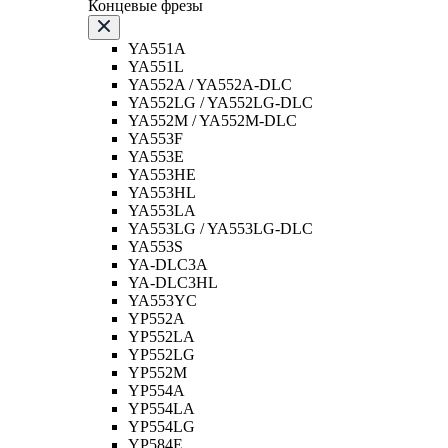
Концевые фрезы
YA551A
YA551L
YA552A / YA552A-DLC
YA552LG / YA552LG-DLC
YA552M / YA552M-DLC
YA553F
YA553E
YA553HE
YA553HL
YA553LA
YA553LG / YA553LG-DLC
YA553S
YA-DLC3A
YA-DLC3HL
YA553YC
YP552A
YP552LA
YP552LG
YP552M
YP554A
YP554LA
YP554LG
YP584E