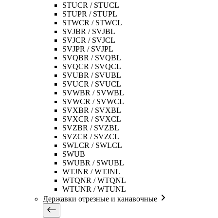
STUCR / STUCL
STUPR / STUPL
STWCR / STWCL
SVJBR / SVJBL
SVJCR / SVJCL
SVJPR / SVJPL
SVQBR / SVQBL
SVQCR / SVQCL
SVUBR / SVUBL
SVUCR / SVUCL
SVWBR / SVWBL
SVWCR / SVWCL
SVXBR / SVXBL
SVXCR / SVXCL
SVZBR / SVZBL
SVZCR / SVZCL
SWLCR / SWLCL
SWUB
SWUBR / SWUBL
WTJNR / WTJNL
WTQNR / WTQNL
WTUNR / WTUNL
Державки отрезные и канавочные