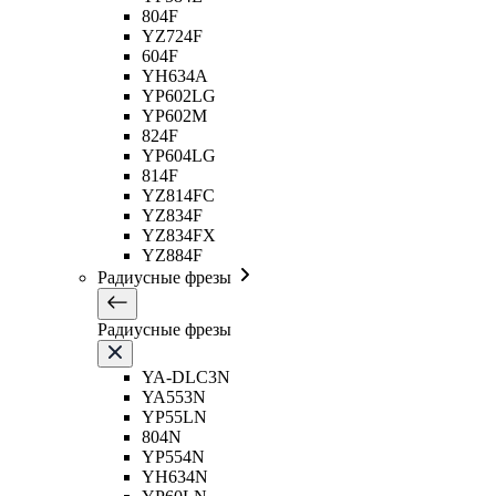
804F
YZ724F
604F
YH634A
YP602LG
YP602M
824F
YP604LG
814F
YZ814FC
YZ834F
YZ834FX
YZ884F
Радиусные фрезы
Радиусные фрезы
YA-DLC3N
YA553N
YP55LN
804N
YP554N
YH634N