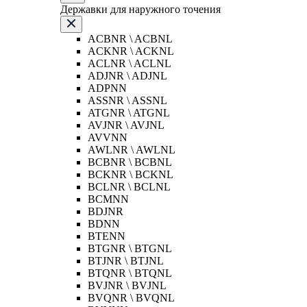
Державки для наружного точения
ACBNR \ ACBNL
ACKNR \ ACKNL
ACLNR \ ACLNL
ADJNR \ ADJNL
ADPNN
ASSNR \ ASSNL
ATGNR \ ATGNL
AVJNR \ AVJNL
AVVNN
AWLNR \ AWLNL
BCBNR \ BCBNL
BCKNR \ BCKNL
BCLNR \ BCLNL
BCMNN
BDJNR
BDNN
BTENN
BTGNR \ BTGNL
BTJNR \ BTJNL
BTQNR \ BTQNL
BVJNR \ BVJNL
BVQNR \ BVQNL