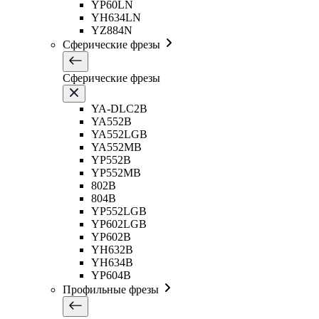
YP60LN
YH634LN
YZ884N
Сферические фрезы
Сферические фрезы
YA-DLC2B
YA552B
YA552LGB
YA552MB
YP552B
YP552MB
802B
804B
YP552LGB
YP602LGB
YP602B
YH632B
YH634B
YP604B
Профильные фрезы