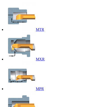
MTR
MXR
MPR