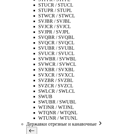
STUCR / STUCL
STUPR / STUPL
STWCR / STWCL
SVJBR / SVJBL
SVJCR / SVJCL
SVJPR / SVJPL
SVQBR / SVQBL
SVQCR / SVQCL
SVUBR / SVUBL
SVUCR / SVUCL
SVWBR / SVWBL
SVWCR / SVWCL
SVXBR / SVXBL
SVXCR / SVXCL
SVZBR / SVZBL
SVZCR / SVZCL
SWLCR / SWLCL
SWUB
SWUBR / SWUBL
WTJNR / WTJNL
WTQNR / WTQNL
WTUNR / WTUNL
Державки отрезные и канавочные