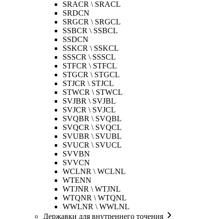
SRACR \ SRACL
SRDCN
SRGCR \ SRGCL
SSBCR \ SSBCL
SSDCN
SSKCR \ SSKCL
SSSCR \ SSSCL
STFCR \ STFCL
STGCR \ STGCL
STJCR \ STJCL
STWCR \ STWCL
SVJBR \ SVJBL
SVJCR \ SVJCL
SVQBR \ SVQBL
SVQCR \ SVQCL
SVUBR \ SVUBL
SVUCR \ SVUCL
SVVBN
SVVCN
WCLNR \ WCLNL
WTENN
WTJNR \ WTJNL
WTQNR \ WTQNL
WWLNR \ WWLNL
Державки для внутреннего точения