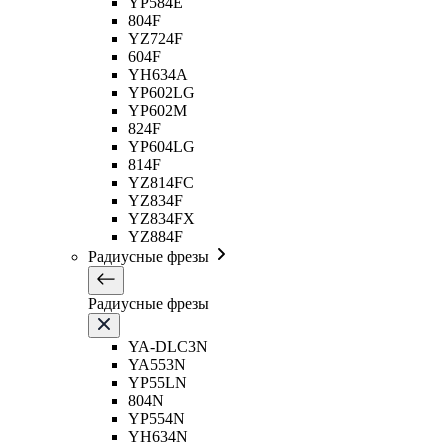
YP584E
804F
YZ724F
604F
YH634A
YP602LG
YP602M
824F
YP604LG
814F
YZ814FC
YZ834F
YZ834FX
YZ884F
Радиусные фрезы
Радиусные фрезы
YA-DLC3N
YA553N
YP55LN
804N
YP554N
YH634N