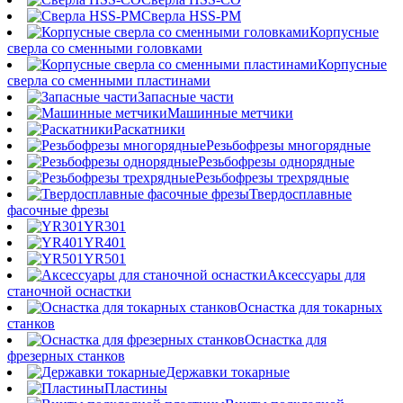
Сверла HSS-PM
Корпусные
сверла со сменными головками
Корпусные
сверла со сменными пластинами
Запасные части
Машинные метчики
Раскатники
Резьбофрезы многорядные
Резьбофрезы однорядные
Резьбофрезы трехрядные
Твердосплавные
фасочные фрезы
YR301
YR401
YR501
Аксессуары для
станочной оснастки
Оснастка для токарных
станков
Оснастка для
фрезерных станков
Державки токарные
Пластины