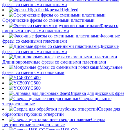
фрезы со сменными пластинами
Фрезы High feed
Сферические фрезы со сменными пластинами
Фрезы со
сменными круглыми пластинами
Фасочные
фрезы со сменными пластинами
Дисковые
фрезы со сменными пластинами
Длиннокромочные фрезы со сменными пластинами
Модульные
фрезы со сменными головками
YC400
YC500
YC600
Оправка для дисковых фрез
Сверла цельные
твердосплавные
Сверла для
обработки глубоких отверстий
Сверла
центровочные твердосплавные
Сверла HSS-CO