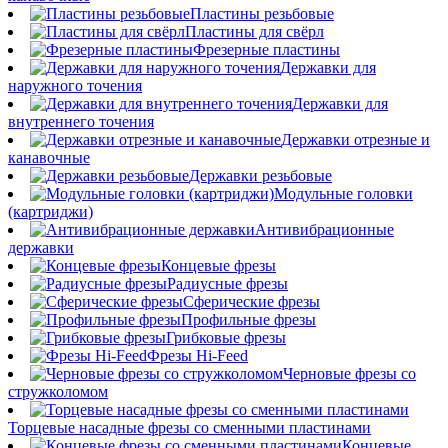
Пластины резьбовые
Пластины для свёрл
Фрезерные пластины
Державки для
наружного точения
Державки для
внутреннего точения
Державки отрезные и
канавочные
Державки резьбовые
Модульные головки
(картриджи)
Антивибрационные
державки
Концевые фрезы
Радиусные фрезы
Сферические фрезы
Профильные фрезы
Грибковые фрезы
Фрезы Hi-Feed
Черновые фрезы со
стружколомом
Торцевые насадные фрезы со сменными пластинами
Концевые