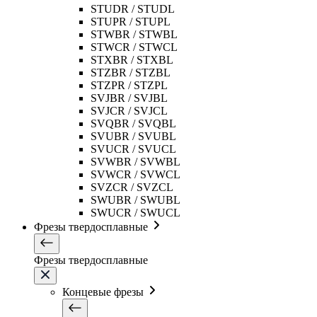
STUDR / STUDL
STUPR / STUPL
STWBR / STWBL
STWCR / STWCL
STXBR / STXBL
STZBR / STZBL
STZPR / STZPL
SVJBR / SVJBL
SVJCR / SVJCL
SVQBR / SVQBL
SVUBR / SVUBL
SVUCR / SVUCL
SVWBR / SVWBL
SVWCR / SVWCL
SVZCR / SVZCL
SWUBR / SWUBL
SWUCR / SWUCL
Фрезы твердосплавные
Фрезы твердосплавные
Концевые фрезы