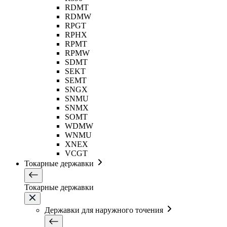
RDMT
RDMW
RPGT
RPHX
RPMT
RPMW
SDMT
SEKT
SEMT
SNGX
SNMU
SNMX
SOMT
WDMW
WNMU
XNEX
VCGT
Токарные державки
Токарные державки
Державки для наружного точения