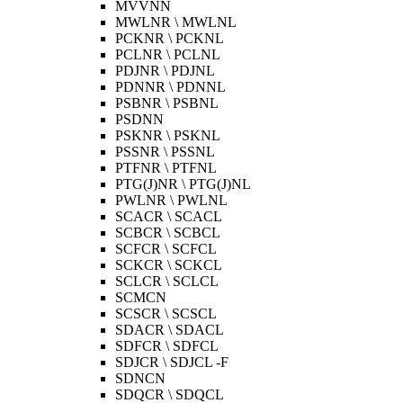
MVVNN
MWLNR \ MWLNL
PCKNR \ PCKNL
PCLNR \ PCLNL
PDJNR \ PDJNL
PDNNR \ PDNNL
PSBNR \ PSBNL
PSDNN
PSKNR \ PSKNL
PSSNR \ PSSNL
PTFNR \ PTFNL
PTG(J)NR \ PTG(J)NL
PWLNR \ PWLNL
SCACR \ SCACL
SCBCR \ SCBCL
SCFCR \ SCFCL
SCKCR \ SCKCL
SCLCR \ SCLCL
SCMCN
SCSCR \ SCSCL
SDACR \ SDACL
SDFCR \ SDFCL
SDJCR \ SDJCL -F
SDNCN
SDQCR \ SDQCL