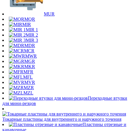
MUR
MQR
MIR
MIR 1
MIR 2
MIR 3
MDR
MCR
MWR
MGR
MKR
MFR
MFL
MVR
MZR
MZL
Переходные втулки
для мини-резцов
Токарные пластины для внутреннего и наружного точения
Пластины отрезные и
канавочные