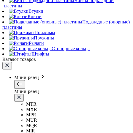
Винты подкладной
пластины
Втулки
Ключи
Подкладные (опорные)
пластины
Прижимы
Пружины
Рычаги
Стопорные кольца
Штифты
Каталог товаров
Мини-резец
Мини-резец
MTR
MXR
MPR
MUR
MQR
MIR