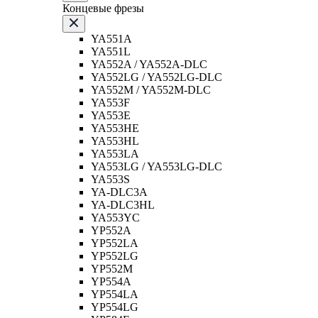
Концевые фрезы
YA551A
YA551L
YA552A / YA552A-DLC
YA552LG / YA552LG-DLC
YA552M / YA552M-DLC
YA553F
YA553E
YA553HE
YA553HL
YA553LA
YA553LG / YA553LG-DLC
YA553S
YA-DLC3A
YA-DLC3HL
YA553YC
YP552A
YP552LA
YP552LG
YP552M
YP554A
YP554LA
YP554LG