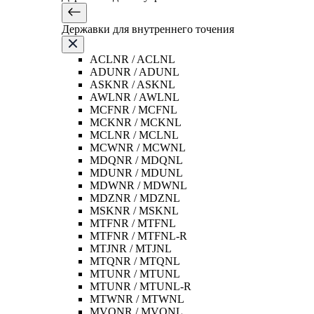
Державки для внутреннего точения
ACLNR / ACLNL
ADUNR / ADUNL
ASKNR / ASKNL
AWLNR / AWLNL
MCFNR / MCFNL
MCKNR / MCKNL
MCLNR / MCLNL
MCWNR / MCWNL
MDQNR / MDQNL
MDUNR / MDUNL
MDWNR / MDWNL
MDZNR / MDZNL
MSKNR / MSKNL
MTFNR / MTFNL
MTFNR / MTFNL-R
MTJNR / MTJNL
MTQNR / MTQNL
MTUNR / MTUNL
MTUNR / MTUNL-R
MTWNR / MTWNL
MVQNR / MVQNL